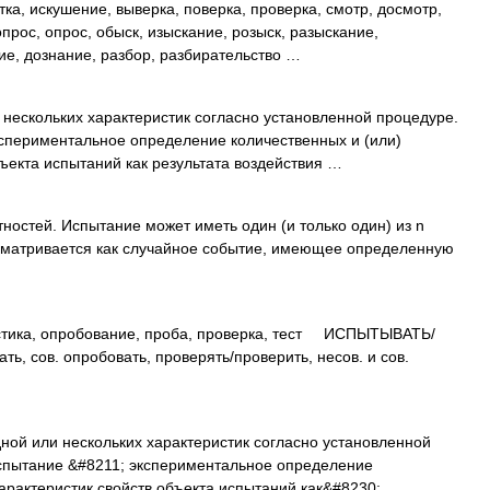
тка, искушение, выверка, поверка, проверка, смотр, досмотр,
прос, опрос, обыск, изыскание, розыск, разыскание,
ие, дознание, разбор, разбирательство …
ескольких характеристик согласно установленной процедуре.
спериментальное определение количественных и (или)
бъекта испытаний как результата воздействия …
ностей. Испытание может иметь один (и только один) из n
сматривается как случайное событие, имеющее определенную
ка, опробование, проба, проверка, тест ИСПЫТЫВАТЬ/
ть, сов. опробовать, проверять/проверить, несов. и сов.
ой или нескольких характеристик согласно установленной
спытание &#8211; экспериментальное определение
характеристик свойств объекта испытаний как&#8230; …