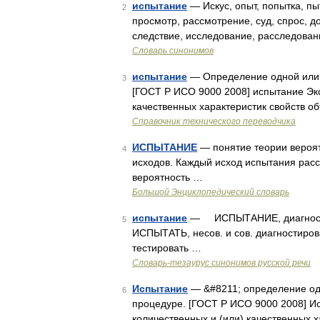
испытание
— Искус, опыт, попытка, пы
2
просмотр, рассмотрение, суд, спрос, до
следствие, исследование, расследован
Словарь синонимов
испытание
— Определение одной или н
3
[ГОСТ Р ИСО 9000 2008] испытание Эк
качественных характеристик свойств о
Справочник технического переводчика
ИСПЫТАНИЕ
— понятие теории вероят
4
исходов. Каждый исход испытания рас
вероятность …
Большой Энциклопедический словарь
испытание
— ИСПЫТАНИЕ, диагности
5
ИСПЫТАТЬ, несов. и сов. диагностирова
тестировать …
Словарь-тезаурус синонимов русской речи
Испытание
— &#8211; определение одн
6
процедуре. [ГОСТ Р ИСО 9000 2008] И
количественных и (или) качественных 