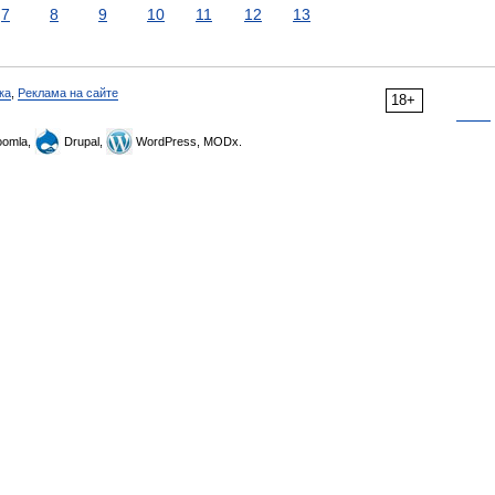
7
8
9
10
11
12
13
ка
,
Реклама на сайте
18+
omla,
Drupal,
WordPress, MODx.