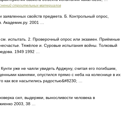
яснений строительных материалов
и заявленных свойств предмета. Б. Контрольный опрос,
в. Академик.ру. 2001 …
см. испытать. 2. Проверочный опрос или экзамен. Приёмные
 несчастье. Тяжёлое и. Суровые испытания войны. Толковый
ведова. 1949 1992 …
ти уже не чаяли увидеть Арджуну, считая его погибшим,
ценными камнями, опустился прямо с неба на колеснице в их
ого как все насытились радостью&#8230; …
оверка сил, выдержки, выносливости человека в
окиенко 2003, 38 …