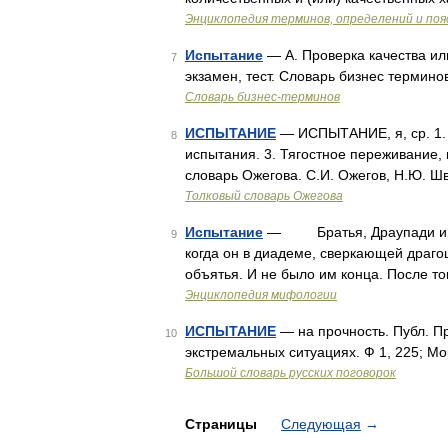
Энциклопедия терминов, определений и по
Испытание
— А. Проверка качества ил
7
экзамен, тест. Словарь бизнес термино
Словарь бизнес-терминов
ИСПЫТАНИЕ
— ИСПЫТАНИЕ, я, ср. 1. 
8
испытания. 3. Тягостное переживание,
словарь Ожегова. С.И. Ожегов, Н.Ю. Ш
Толковый словарь Ожегова
Испытание
— Братья, Драупади и Кун
9
когда он в диадеме, сверкающей драго
объятья. И не было им конца. После т
Энциклопедия мифологии
ИСПЫТАНИЕ
— на прочность. Публ. Пр
10
экстремальных ситуациях. Ф 1, 225; М
Большой словарь русских поговорок
Страницы
Следующая
→