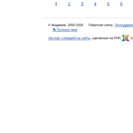
1
2
3
4
5
6
© Академик, 2000-2026
Обратная связь:
Техподдерж
👣 Путешествия
Экспорт словарей на сайты
, сделанные на PHP,
Jo